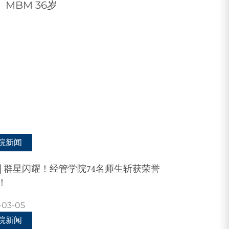
学生的平均年龄: FEMBA 42岁,
MBM 36岁
院新闻
 | 群星闪耀！经管学院74名师生斩获荣誉
！