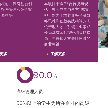
思维和国际视野的复
据、人工智能和区块链等）
理人才。项目以管理
在商业实践中的具体应用。
为核心，设有创新创
本项目秉承“结合传统与现
、投资管理和综合管
代，融会中国与西方”的精
选修模块。
神，致力于培养兼备金融战
略思维和创新实践精神的高
级管理人才，引领企业家成
长为具有国际视野和战略格
局，并兼顾人文关怀思维的
商业领袖。
更多
了解更多
90.0
%
高级管理人员