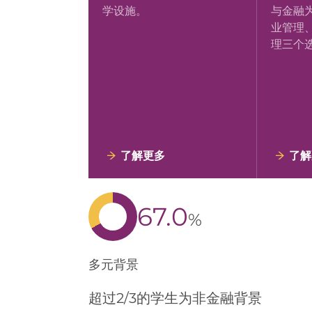
顶尖商学院接轨的课程，并
前瞻性
配备了金融实验室等一流教
合型管
学设施。
与金融
业管理
理三个
了解更多
了解
67.0
%
多元背景