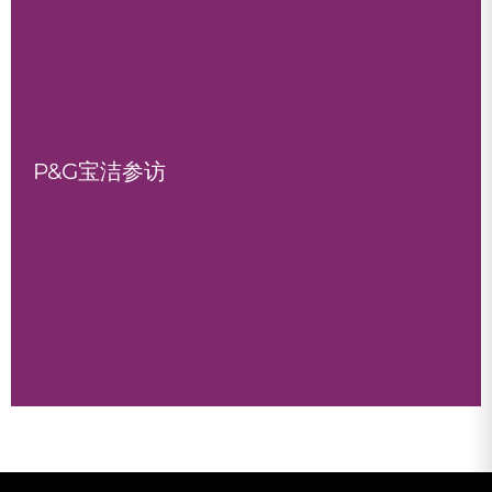
P&G宝洁参访