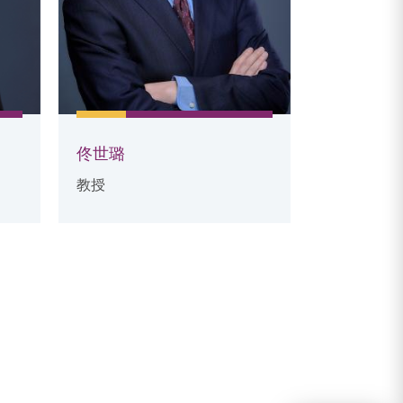
佟世璐
熊伟
教授
教授