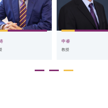
涛
申睿
授
教授