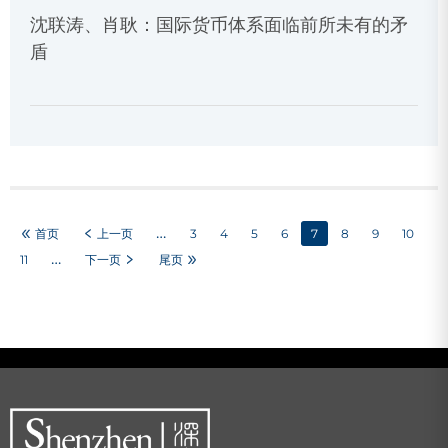
沈联涛、肖耿：国际货币体系面临前所未有的矛
盾
分
页
…
首页
上一页
Page
3
Page
4
Page
5
Page
6
当
7
Page
8
Page
9
Page
10
…
前
Page
11
下一页
尾页
页