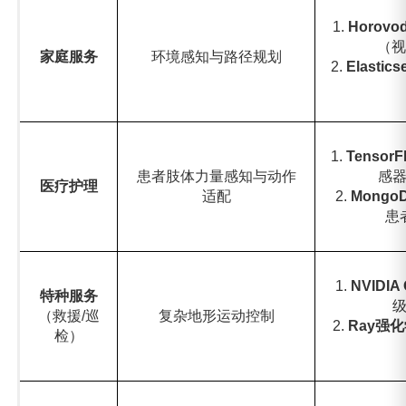
1.
Horovo
（视
家庭服务
环境感知与路径规划
2. ‌
Elastics
1.
TensorF
患者肢体力量感知与动作
感
医疗护理
适配
2. ‌
Mongo
患
1.
NVIDIA
特种服务
（救援/巡
复杂地形运动控制
2. ‌
Ray
强化
检）