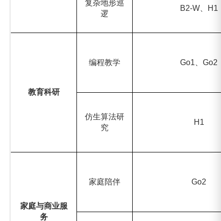
复杂地形巡
B2-W
、H1
逻
编程教学
Go1
、Go2
教育科研
仿生算法研
H1
究
家庭陪伴
Go2
家庭与商业服
务