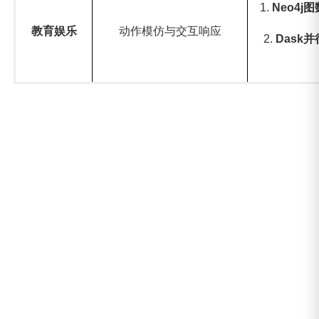
1.
Neo4j
图
教育娱乐
动作模仿与交互响应
2. ‌
Dask
并