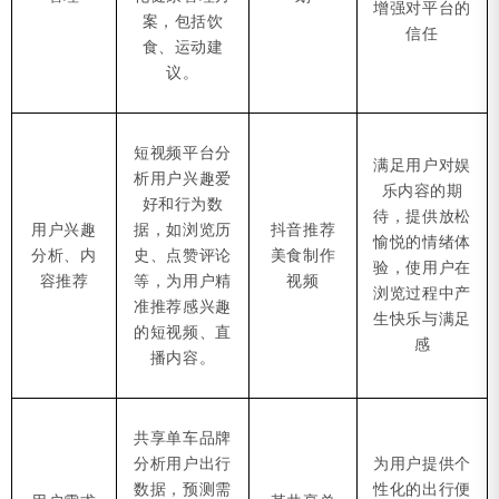
增强对平台的
案，包括饮
信任
食、运动建
议。
短视频平台分
满足用户对娱
析用户兴趣爱
乐内容的期
好和行为数
待，提供放松
用户兴趣
据，如浏览历
抖音推荐
愉悦的情绪体
分析、内
史、点赞评论
美食制作
验，使用户在
容推荐
等，为用户精
视频
浏览过程中产
准推荐感兴趣
生快乐与满足
的短视频、直
感
播内容。
共享单车品牌
分析用户出行
为用户提供个
数据，预测需
性化的出行便