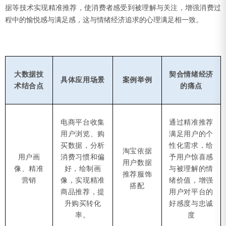
据等技术实现精准推荐，使消费者感受到被理解与关注，增强消费过
程中的愉悦感与满足感，这与情绪经济追求的心理满足相一致。
大数据技
契合情绪经济
具体应用场景
案例举例
术结合点
的痛点
电商平台收集
通过精准推荐
用户浏览、购
满足用户的个
买数据，分析
性化需求，给
淘宝依据
用户画
消费习惯和偏
予用户惊喜感
用户数据
像、精准
好，绘制画
与被理解的情
推荐服饰
营销
像，实现精准
绪价值，增强
搭配
商品推荐，提
用户对平台的
升购买转化
好感度与忠诚
率。
度