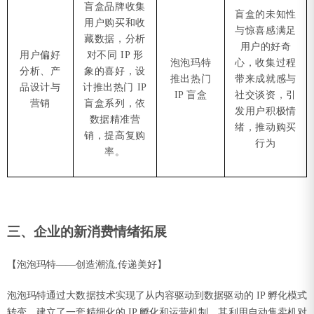
盲盒品牌收集
盲盒的未知性
用户购买和收
与惊喜感满足
藏数据，分析
用户的好奇
用户偏好
对不同 IP 形
泡泡玛特
心，收集过程
分析、产
象的喜好，设
推出热门
带来成就感与
品设计与
计推出热门 IP
IP 盲盒
社交谈资，引
营销
盲盒系列，依
发用户积极情
数据精准营
绪，推动购买
销，提高复购
行为
率。
三、企业的新消费情绪拓展
【泡泡玛特——创造潮流,传递美好】
泡泡玛特通过大数据技术实现了从内容驱动到数据驱动的 IP 孵化模式
转变，建立了一套精细化的 IP 孵化和运营机制。其利用自动售卖机对