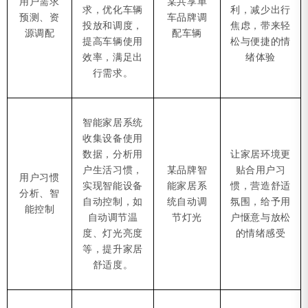
用户需求
某共享单
求，优化车辆
利，减少出行
预测、资
车品牌调
投放和调度，
焦虑，带来轻
源调配
配车辆
提高车辆使用
松与便捷的情
效率，满足出
绪体验
行需求。
智能家居系统
收集设备使用
数据，分析用
让家居环境更
户生活习惯，
某品牌智
贴合用户习
用户习惯
实现智能设备
能家居系
惯，营造舒适
分析、智
自动控制，如
统自动调
氛围，给予用
能控制
自动调节温
节灯光
户惬意与放松
度、灯光亮度
的情绪感受
等，提升家居
舒适度。