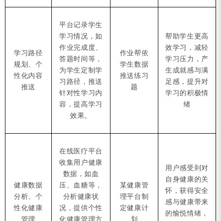
平台记录学生
学习情况，如
帮助学生更高
作业完成度、
效学习，减轻
学习路径
作业帮依
答题时间等，
学习压力，产
规划、个
学生数据
为学生定制学
生成就感与满
性化内容
推送练习
习路径，推送
足感，提升对
推送
题
针对性学习内
学习的积极情
容，提高学习
绪
效果。
在线医疗平台
收集用户健康
用户感受到对
数据，如血
自身健康的关
健康数据
压、血糖等，
某健康管
怀，获得安全
分析、个
分析健康状
理平台制
感与健康带来
性化健康
况，提供个性
定健康计
的愉悦情绪，
管理
化健康管理方
划