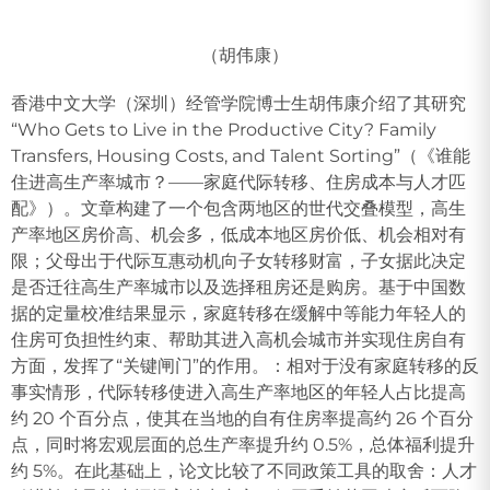
（胡伟康）
香港中文大学（深圳）经管学院博士生胡伟康介绍了其研究
“Who Gets to Live in the Productive City? Family
Transfers, Housing Costs, and Talent Sorting”（《谁能
住进高生产率城市？——家庭代际转移、住房成本与人才匹
配》）。文章构建了一个包含两地区的世代交叠模型，高生
产率地区房价高、机会多，低成本地区房价低、机会相对有
限；父母出于代际互惠动机向子女转移财富，子女据此决定
是否迁往高生产率城市以及选择租房还是购房。基于中国数
据的定量校准结果显示，家庭转移在缓解中等能力年轻人的
住房可负担性约束、帮助其进入高机会城市并实现住房自有
方面，发挥了“关键闸门”的作用。：相对于没有家庭转移的反
事实情形，代际转移使进入高生产率地区的年轻人占比提高
约 20 个百分点，使其在当地的自有住房率提高约 26 个百分
点，同时将宏观层面的总生产率提升约 0.5%，总体福利提升
约 5%。在此基础上，论文比较了不同政策工具的取舍：人才