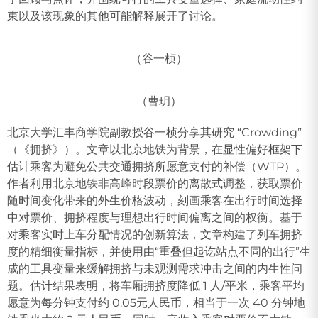
束以及该现象的其他可能解释展开了讨论。
（谷一桢）
（曹玥）
北京大学汇丰商学院副教授谷一桢分享其研究 “Crowding”
（《拥挤》）。文章以北京地铁为背景，在显性偏好框架下
估计乘客为避免公共交通拥挤所愿意支付的补偿（WTP）。
作者利用北京地铁非高峰时段票价的离散式调整，获取票价
随时间变化带来的外生价格波动，刻画乘客在出行时间选择
中对票价、拥挤程度与理想出行时间偏离之间的权衡。基于
对乘客实时上车分配情况的创新算法，文章构建了列车拥挤
度的精细衡量指标，并使用由“重叠但起讫站点不同的出行”生
成的工具变量来缓解拥挤与未观测需求冲击之间的内生性问
题。估计结果表明，将车厢拥挤度降低 1 人/平米，乘客平均
愿意为每分钟支付约 0.05元人民币，相当于一次 40 分钟地