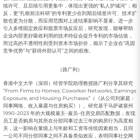
续许可、且后续引用更集中，体现出更强的“私人护城河”；相
反，更“扎根前沿科研”的专利更少在到期后续签许可、技术扩
散也更为分散，而应用范围对上述结果影响不显著。进一步
引入多维固定效应和股票市场反应后，研究发现，能够帮助
企业内部更好吸收利用的技术特征会提升专利的市场估值，
而过高的不透明性则受到资本市场折价，揭示了企业在“巩固
竞争优势”与“获得外部认可”之间的权衡。
（路广利）
香港中文大学（深圳）经管学院助理教授路广利分享其研究
“From Firms to Homes: Coworker Networks, Earnings
Exposure, and Housing Purchases”（《从公司到家庭：
同事网络、收入暴露与住房购买》）。研究基于马萨诸塞州
1990–2023 年的大规模雇主–雇员–住房交易匹配数据，发现
员工是否购房与其所在分部同事过去三年的购房行为高度相
关，这一影响在量级上与年龄和工资等传统因素相当，且同
一公司不同分部同事之间不具备类似效应，表明同事社交网