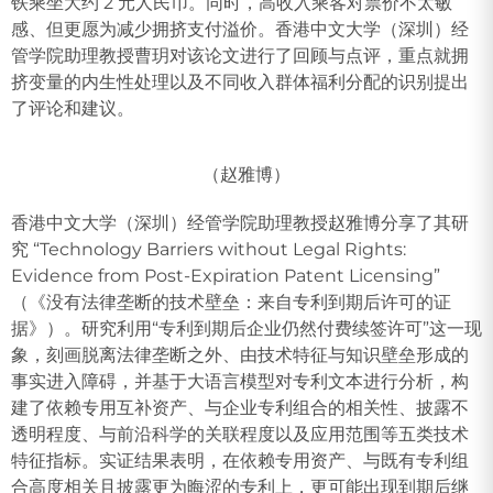
铁乘坐大约 2 元人民币。同时，高收入乘客对票价不太敏
感、但更愿为减少拥挤支付溢价。香港中文大学（深圳）经
管学院助理教授曹玥对该论文进行了回顾与点评，重点就拥
挤变量的内生性处理以及不同收入群体福利分配的识别提出
了评论和建议。
（赵雅博）
香港中文大学（深圳）经管学院助理教授赵雅博分享了其研
究 “Technology Barriers without Legal Rights:
Evidence from Post-Expiration Patent Licensing”
（《没有法律垄断的技术壁垒：来自专利到期后许可的证
据》）。研究利用“专利到期后企业仍然付费续签许可”这一现
象，刻画脱离法律垄断之外、由技术特征与知识壁垒形成的
事实进入障碍，并基于大语言模型对专利文本进行分析，构
建了依赖专用互补资产、与企业专利组合的相关性、披露不
透明程度、与前沿科学的关联程度以及应用范围等五类技术
特征指标。实证结果表明，在依赖专用资产、与既有专利组
合高度相关且披露更为晦涩的专利上，更可能出现到期后继