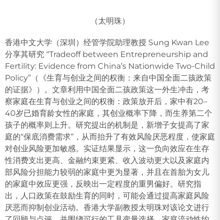
（太明珠）
香港中文大学（深圳）经管学院助理教授 Sung Kwan Lee
分享其研究 “Tradeoff between Entrepreneurship and
Fertility: Evidence from China’s Nationwide Two-Child
Policy”（《生育与创业之间的权衡：来自中国全面二孩政策
的证据》）。文章利用中国全面二孩政策这一外生冲击，考
察家庭在生育与创业之间的权衡：政策放开后，家中有20–
40岁已婚育龄女性的家庭，其创业概率下降，而生养第二个
孩子的概率则上升。研究提出的机制是，新增子女提高了家
庭的“保底消费需求”，从而抬升了有效风险厌恶程度，使家庭
对创业风险更加敏感。实证结果显示，这一负向效应在生存
性消费支出更高、金融约束更紧、收入波动更大以及家庭内
部风险分担能力较弱的家庭中更为显著，并且在首胎为女儿
的家庭中效应更强，反映出一定程度的重男偏好。研究指
出，人口政策在鼓励生育的同时，可能会通过提高家庭风险
厌恶而抑制创业活动。香港大学副教授太明珠对该论文进行
了回顾与点评，并围绕可行的工具变量选择、家庭流动性约