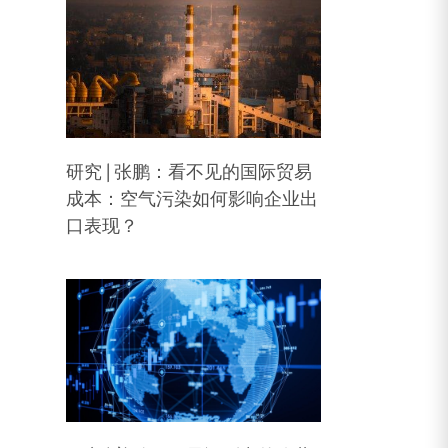
研究 | 张鹏：看不见的国际贸易
成本：空气污染如何影响企业出
口表现？