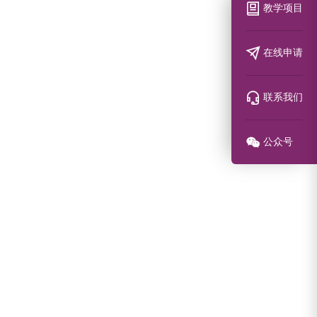
教学项目
在线申请
联系我们
公众号