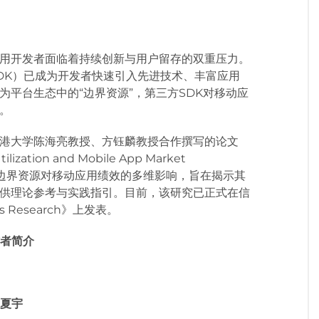
用开发者面临着持续创新与用户留存的双重压力。
DK）已成为开发者快速引入先进技术、丰富应用
平台生态中的“边界资源”，第三方SDK对移动应
。
港大学陈海亮教授、方钰麟教授合作撰写的论文
tilization and Mobile App Market
K作为边界资源对移动应用绩效的多维影响，旨在揭示其
供理论参考与实践指引。目前，该研究已正式在信
s Research》上发表。
者简介
夏宇