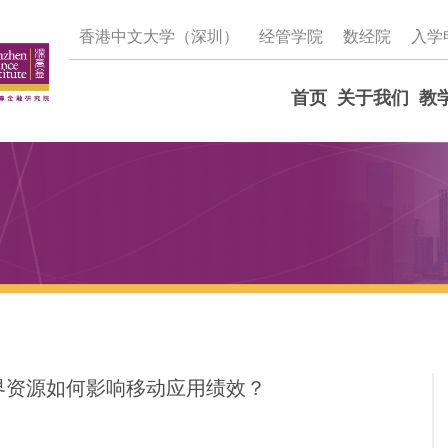
香港中文大学（深圳）
经管学院
数经院
入学
首页
关于我们
教
边界资源如何影响移动应用绩效？