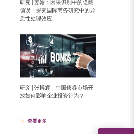
研究 | 姜翰：因果识别中的隐藏
偏误：探究国际商务研究中的异
质性处理效应
研究 | 张博辉：中国债券市场开
放如何影响企业投资行为？
查看更多