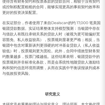
使得含有财务契约和投票条款的贷款合同，相较于没有契约
或控制权配置粗糙的合同，能够实现更高的事前契约效率和
更好的投资决策配置。
在实证部分，作者使用了来自Dealscan的约 17,000 笔美国
银团贷款数据。实证结果整体支持模型预测：当银团中存在
与借款人有既往承销关系的贷款人时（被视为更可能偏好宽
容豁免、私人收益较高），投票规则显著更严格；相反，当
银团中包含对重新谈判更强硬的对冲基金贷款人（私人收益
较低）时，投票规则更为宽松。此外，合同中绩效型财务契
约数量越多，投票门槛越低。这些结果表明，银团贷款中的
投票规则并非标准化条款，而是会系统性地随贷款人激励结
构和契约信息环境而调整，从而在实践中平衡误报谈判成本
与低效投资风险。
研究意义
本研究具有重要的理论与现实意义。理论层面，本文将代理