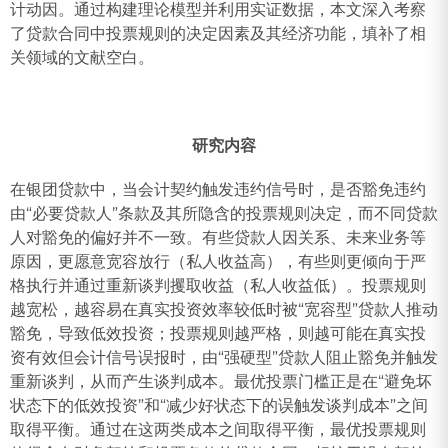
计动因。通过构建理论模型并利用实证数据，本文深入考察
了贷款合同中投票规则的决定因素及其经济功能，填补了相
关领域的文献空白。
研究内容
在银团贷款中，当会计契约触发违约信号时，是否豁免违约
由“必要贷款人”条款及其所隐含的投票规则决定，而不同贷款
人对豁免的偏好并不一致。有些贷款人因关系、未来业务等
原因，更愿意宽容放行（私人收益高），有些则更倾向于严
格执行并通过重新谈判攫取收益（私人收益低）。投票规则
越宽松，越容易在真实投资效率较低时被“宽容型”贷款人推动
豁免，导致低效投资；投票规则越严格，则越可能在真实投
资有效但会计信号误报时，由“强硬型”贷款人阻止豁免并触发
重新谈判，从而产生谈判成本。最优投票门槛正是在“避免坏
状态下的低效投资”和“减少好状态下的误触发谈判成本”之间
取得平衡。通过在这两类成本之间取得平衡，最优投票规则