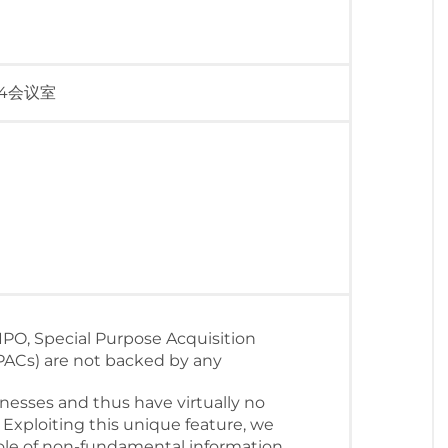
4会议室
 IPO, Special Purpose Acquisition
ACs) are not backed by any
nesses and thus have virtually no
Exploiting this unique feature, we
ole of non-fundamental information