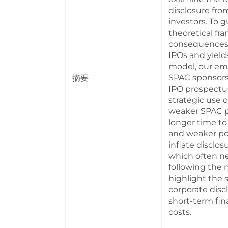
disclosure fro
investors. To 
theoretical fr
consequences 
IPOs and yield
model, our emp
SPAC sponsors 
摘要
IPO prospectuse
strategic use 
weaker SPAC p
longer time to
and weaker pos
inflate disclo
which often ne
following the
highlight the 
corporate disc
short-term fin
costs.