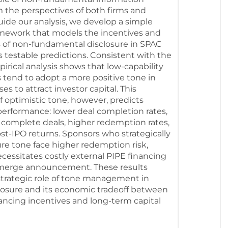
m the perspectives of both firms and
guide our analysis, we develop a simple
amework that models the incentives and
of non-fundamental disclosure in SPAC
s testable predictions. Consistent with the
irical analysis shows that low-capability
tend to adopt a more positive tone in
s to attract investor capital. This
of optimistic tone, however, predicts
erformance: lower deal completion rates,
 complete deals, higher redemption rates,
t-IPO returns. Sponsors who strategically
sure tone face higher redemption risk,
cessitates costly external PIPE financing
 merge announcement. These results
strategic role of tone management in
losure and its economic tradeoff between
ancing incentives and long-term capital