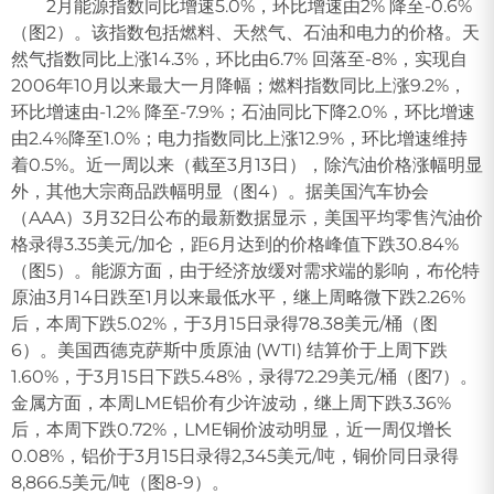
2月能源指数同比增速5.0%，环比增速由2% 降至-0.6%
（图2）。该指数包括燃料、天然气、石油和电力的价格。天
然气指数同比上涨14.3%，环比由6.7% 回落至-8%，实现自
2006年10月以来最大一月降幅；燃料指数同比上涨9.2%，
环比增速由-1.2% 降至-7.9%；石油同比下降2.0%，环比增速
由2.4%降至1.0%；电力指数同比上涨12.9%，环比增速维持
着0.5%。近一周以来（截至3月13日），除汽油价格涨幅明显
外，其他大宗商品跌幅明显（图4）。据美国汽车协会
（AAA）3月32日公布的最新数据显示，美国平均零售汽油价
格录得3.35美元/加仑，距6月达到的价格峰值下跌30.84%
（图5）。能源方面，由于经济放缓对需求端的影响，布伦特
原油3月14日跌至1月以来最低水平，继上周略微下跌2.26%
后，本周下跌5.02%，于3月15日录得78.38美元/桶（图
6）。美国西德克萨斯中质原油 (WTI) 结算价于上周下跌
1.60%，于3月15日下跌5.48%，录得72.29美元/桶（图7）。
金属方面，本周LME铝价有少许波动，继上周下跌3.36%
后，本周下跌0.72%，LME铜价波动明显，近一周仅增长
0.08%，铝价于3月15日录得2,345美元/吨，铜价同日录得
8,866.5美元/吨（图8-9）。