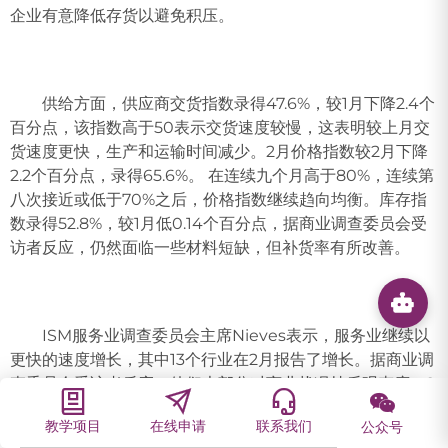
企业有意降低存货以避免积压。
供给方面，供应商交货指数录得47.6%，较1月下降2.4个
百分点，该指数高于50表示交货速度较慢，这表明较上月交
货速度更快，生产和运输时间减少。2月价格指数较2月下降
2.2个百分点，录得65.6%。 在连续九个月高于80%，连续第
八次接近或低于70%之后，价格指数继续趋向均衡。库存指
数录得52.8%，较1月低0.14个百分点，据商业调查委员会受
访者反应，仍然面临一些材料短缺，但补货率有所改善。
ISM服务业调查委员会主席Nieves表示，服务业继续以
更快的速度增长，其中13个行业在2月报告了增长。据商业调
查委员会受访者反应，他们大部分对商业状况持乐观态度，2
月份供应商加强了能力和物流，交付的速度加快。尽管劳动
教学项目
在线申请
联系我们
公众号
力市场紧张，但一些行业的就业情况有所改善，一些行业称